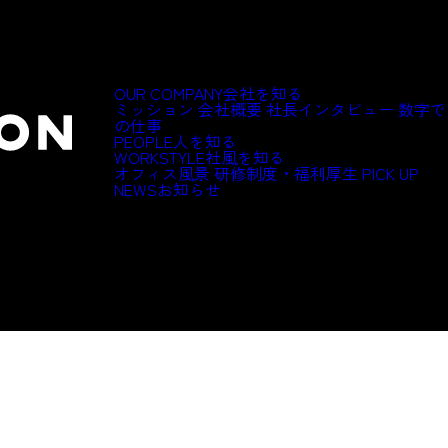
OUR COMPANY
会社を知る
ミッション
会社概要
社長インタビュー
数字で
の仕事
PEOPLE
人を知る
WORKSTYLE
社風を知る
オフィス風景
研修制度・福利厚生
PICK UP
NEWS
お知らせ