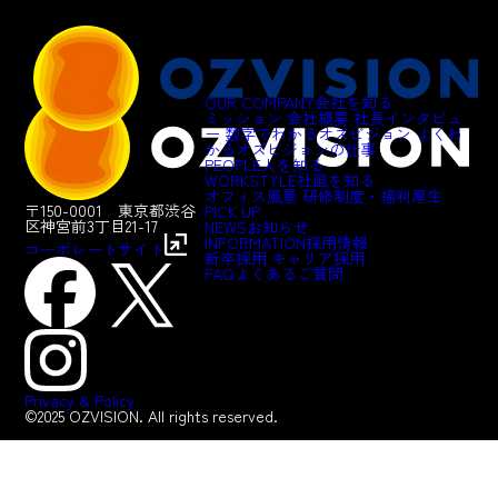
OUR COMPANY
会社を知る
ミッション
会社概要
社長インタビュ
ー
数字でわかるオズビジョン
よくわ
かるオズビジョンの仕事
PEOPLE
人を知る
WORKSTYLE
社風を知る
オフィス風景
研修制度・福利厚生
〒150-0001 東京都渋谷
PICK UP
区神宮前3丁目21-17
NEWS
お知らせ
INFORMATION
採用情報
コーポレートサイト
新卒採用
キャリア採用
FAQ
よくあるご質問
Privacy & Policy
©2025 OZVISION. All rights reserved.