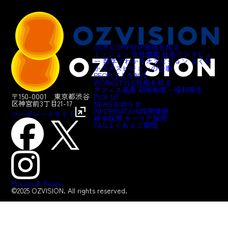
OUR COMPANY
会社を知る
ミッション
会社概要
社長インタビュ
ー
数字でわかるオズビジョン
よくわ
かるオズビジョンの仕事
PEOPLE
人を知る
WORKSTYLE
社風を知る
オフィス風景
研修制度・福利厚生
〒150-0001 東京都渋谷
PICK UP
区神宮前3丁目21-17
NEWS
お知らせ
INFORMATION
採用情報
コーポレートサイト
新卒採用
キャリア採用
FAQ
よくあるご質問
Privacy & Policy
©2025 OZVISION. All rights reserved.