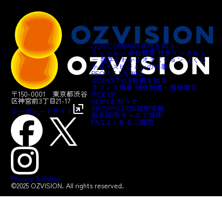
OUR COMPANY
会社を知る
ミッション
会社概要
社長インタビュ
ー
数字でわかるオズビジョン
よくわ
かるオズビジョンの仕事
PEOPLE
人を知る
WORKSTYLE
社風を知る
オフィス風景
研修制度・福利厚生
〒150-0001 東京都渋谷
PICK UP
区神宮前3丁目21-17
NEWS
お知らせ
INFORMATION
採用情報
コーポレートサイト
新卒採用
キャリア採用
FAQ
よくあるご質問
Privacy & Policy
©2025 OZVISION. All rights reserved.